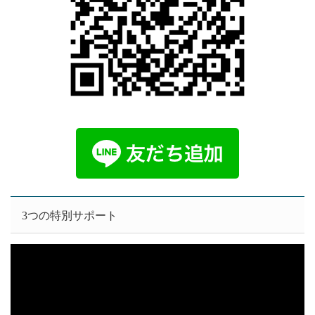
3つの特別サポート
動
画
プ
レ
ー